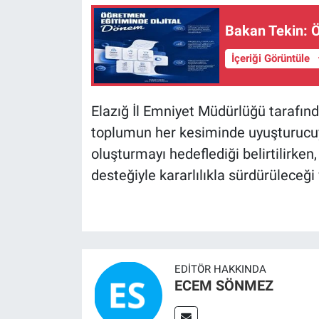
Bakan Tekin: Ö
İçeriği Görüntüle
Elazığ İl Emniyet Müdürlüğü tarafında
toplumun her kesiminde uyuşturucu
oluşturmayı hedeflediği belirtilirke
desteğiyle kararlılıkla sürdürüleceği
EDITÖR HAKKINDA
ECEM SÖNMEZ