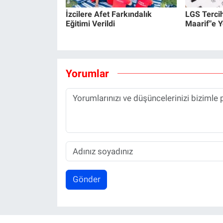
İzcilere Afet Farkındalık
LGS Terci
Eğitimi Verildi
Maarif"e Y
Yorumlar
Gönder