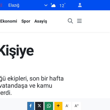
°
Elazığ
82
12
02
Ekonomi
Spor
Asayiş
19
18
19
Kişiye
0
 ekipleri, son bir hafta
 vatandaşa ve kamu
erdi.
-
+
A
A