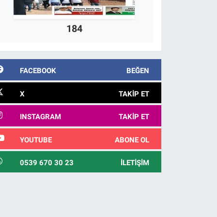
184
FACEBOOK
BEĞEN
X
TAKIP ET
INSTAGRAM
TAKIP ET
YOUTUBE
ABONE OL
0539 670 30 23
İLETIŞIM