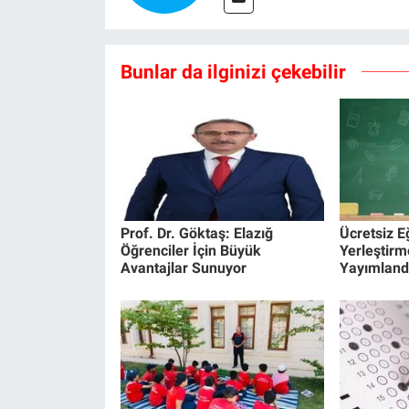
Bunlar da ilginizi çekebilir
Prof. Dr. Göktaş: Elazığ
Ücretsiz Eğ
Öğrenciler İçin Büyük
Yerleştirm
Avantajlar Sunuyor
Yayımland