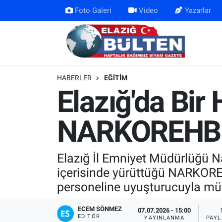
Foto Galeri
Video
Yazarlar
Asayiş
Nöbetçi Eczaneler
Bilim-Teknoloji
Hava Durumu
HABERLER
EĞITIM
Eğitim
Namaz Vakitleri
Elazığ'da Bir
Ekonomi
Trafik Durumu
NARKOREHBER
Elazığ
Süper Lig Puan Durumu ve Fikstür
Elazığ İl Emniyet Müdürlüğü N
Gündem
Tüm Manşetler
içerisinde yürüttüğü NARKORE
personeline uyuşturucuyla müc
Kültür-Sanat
Son Dakika Haberleri
ECEM SÖNMEZ
07.07.2026 - 15:00
Sağlık
Haber Arşivi
EDITÖR
YAYINLANMA
PAYL