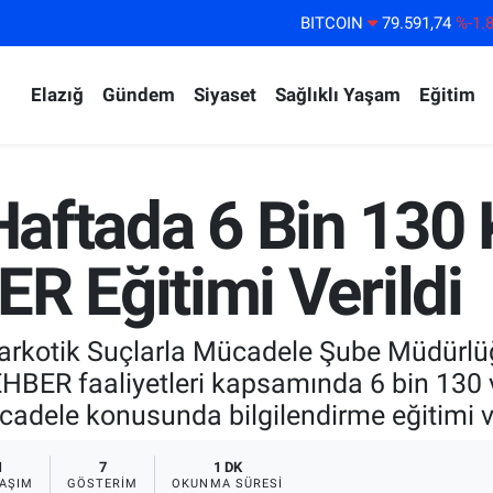
BITCOIN
79.591,74
%-1.
DOLAR
45,43620
%0.
Elazığ
Gündem
Siyaset
Sağlıklı Yaşam
Eğitim
EURO
53,38690
%0.
STERLİN
61,60380
%0.
G.ALTIN
6862,09000
%0.
 Haftada 6 Bin 130 
BİST100
14.598,00
%
 Eğitimi Verildi
arkotik Suçlarla Mücadele Şube Müdürlüğü
HBER faaliyetleri kapsamında 6 bin 130
adele konusunda bilgilendirme eğitimi v
1
7
1 DK
AŞIM
GÖSTERIM
OKUNMA SÜRESI