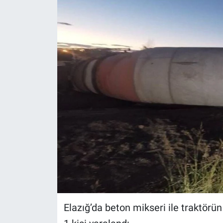
Sağlıklı Yaşam
Siyaset
Spor
Yaşam
Elazığ’da beton mikseri ile traktör