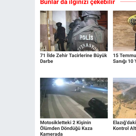
Bunlar da ilginizi çekebilir
71 İlde Zehir Tacirlerine Büyük
15 Temmuz
Darbe
Sanığı 10 
Motosikletteki 2 Kişinin
Elazığ'dak
Ölümden Döndüğü Kaza
Kontrol Alt
Kamerada