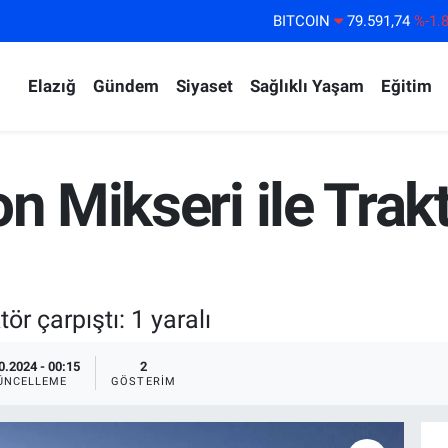
BITCOIN
79.591,74
%-1.
DOLAR
45,43620
%0.
Elazığ
Gündem
Siyaset
Sağlıklı Yaşam
Eğitim
EURO
53,38690
%0.
STERLİN
61,60380
%0.
G.ALTIN
6862,09000
%0.
n Mikseri ile Trakt
BİST100
14.598,00
%
ör çarpıştı: 1 yaralı
0.2024 - 00:15
2
ÜNCELLEME
GÖSTERIM