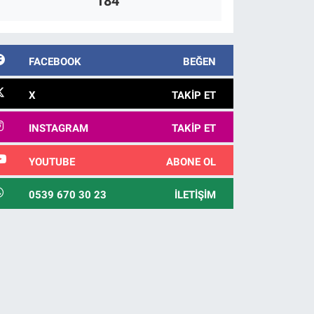
184
FACEBOOK
BEĞEN
X
TAKIP ET
INSTAGRAM
TAKIP ET
YOUTUBE
ABONE OL
0539 670 30 23
İLETIŞIM