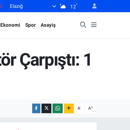
°
Elazığ
82
12
02
Ekonomi
Spor
Asayiş
19
18
19
ör Çarpıştı: 1
0
-
+
A
A