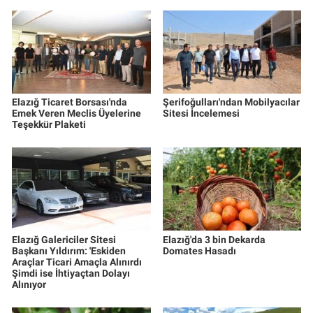
Elazığ Ticaret Borsası'nda
Şerifoğulları'ndan Mobilyacılar
Emek Veren Meclis Üyelerine
Sitesi İncelemesi
Teşekkür Plaketi
Elazığ Galericiler Sitesi
Elazığ'da 3 bin Dekarda
Başkanı Yıldırım: 'Eskiden
Domates Hasadı
Araçlar Ticari Amaçla Alınırdı
Şimdi ise İhtiyaçtan Dolayı
Alınıyor