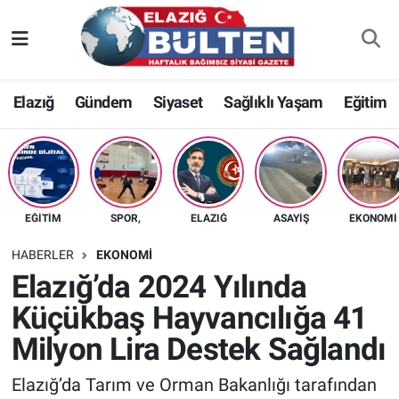
Asayiş
Nöbetçi Eczaneler
Elazığ
Gündem
Siyaset
Sağlıklı Yaşam
Eğitim
Bilim-Teknoloji
Hava Durumu
Eğitim
Namaz Vakitleri
Ekonomi
Trafik Durumu
EĞITIM
SPOR,
ELAZIĞ
ASAYIŞ
EKONOMI
Elazığ
Süper Lig Puan Durumu ve Fikstür
HABERLER
EKONOMI
Elazığ’da 2024 Yılında
Gündem
Tüm Manşetler
Küçükbaş Hayvancılığa 41
Milyon Lira Destek Sağlandı
Kültür-Sanat
Son Dakika Haberleri
Elazığ’da Tarım ve Orman Bakanlığı tarafından
Sağlık
Haber Arşivi