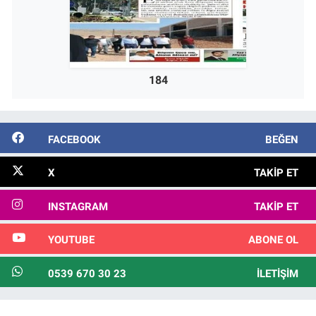
184
FACEBOOK
BEĞEN
X
TAKIP ET
INSTAGRAM
TAKIP ET
YOUTUBE
ABONE OL
0539 670 30 23
İLETIŞIM