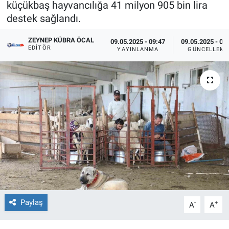
küçükbaş hayvancılığa 41 milyon 905 bin lira
destek sağlandı.
Sağlıklı Yaşam
ZEYNEP KÜBRA ÖCAL
09.05.2025 - 09:47
09.05.2025 - 09
Siyaset
EDITÖR
YAYINLANMA
GÜNCELLEM
Spor
Yaşam
Paylaş
-
+
A
A