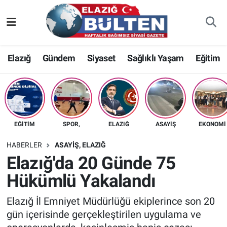
Asayiş
Nöbetçi Eczaneler
Elazığ
Gündem
Siyaset
Sağlıklı Yaşam
Eğitim
Bilim-Teknoloji
Hava Durumu
Eğitim
Namaz Vakitleri
Ekonomi
Trafik Durumu
EĞITIM
SPOR,
ELAZIĞ
ASAYIŞ
EKONOMI
Elazığ
Süper Lig Puan Durumu ve Fikstür
HABERLER
ASAYIŞ, ELAZIĞ
Elazığ'da 20 Günde 75
Gündem
Tüm Manşetler
Hükümlü Yakalandı
Kültür-Sanat
Son Dakika Haberleri
Elazığ İl Emniyet Müdürlüğü ekiplerince son 20
gün içerisinde gerçekleştirilen uygulama ve
Sağlık
Haber Arşivi