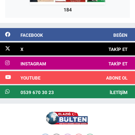
184
FACEBOOK
BEĞEN
X
TAKIP ET
INSTAGRAM
TAKIP ET
YOUTUBE
ABONE OL
0539 670 30 23
İLETIŞIM