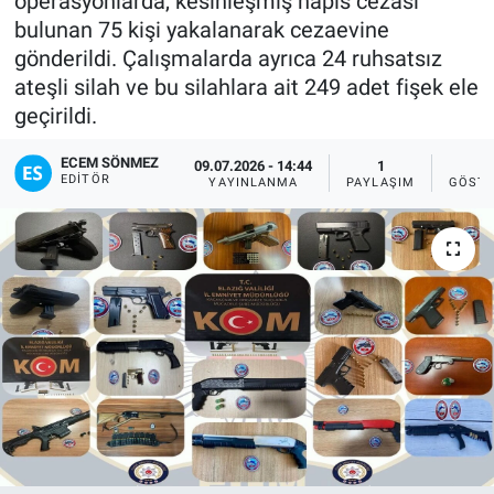
operasyonlarda, kesinleşmiş hapis cezası
bulunan 75 kişi yakalanarak cezaevine
Sağlıklı Yaşam
gönderildi. Çalışmalarda ayrıca 24 ruhsatsız
ateşli silah ve bu silahlara ait 249 adet fişek ele
Siyaset
geçirildi.
Spor
ECEM SÖNMEZ
09.07.2026 - 14:44
1
3
EDITÖR
YAYINLANMA
PAYLAŞIM
GÖSTE
Yaşam