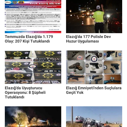
Temmuzda Elazığ'da 1.179
Elazığ'da 177 Polisle Dev
Olay: 207 Kişi Tutuklandı
Huzur Uygulaması
Elazığ'da Uyuşturucu
Elazığ Emniyeti'nden Suçlulara
Operasyonu: 8 Şüpheli
Geçit Yok
Tutuklandı