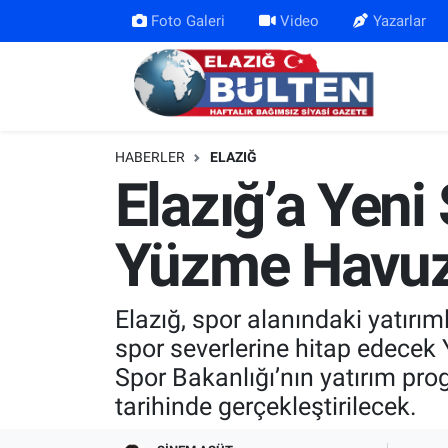
Foto Galeri
Video
Yazarlar
Asayiş
Nöbetçi Eczaneler
Bilim-Teknoloji
Hava Durumu
HABERLER
ELAZIĞ
Eğitim
Namaz Vakitleri
Elazığ’a Yeni 
Ekonomi
Trafik Durumu
Yüzme Havuzu
Elazığ
Süper Lig Puan Durumu ve Fikstür
Elazığ, spor alanındaki yatırı
Gündem
Tüm Manşetler
spor severlerine hitap edecek Y
Spor Bakanlığı’nın yatırım pr
Kültür-Sanat
Son Dakika Haberleri
tarihinde gerçekleştirilecek.
Sağlık
Haber Arşivi