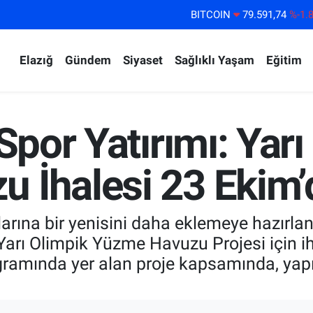
DOLAR
45,43620
%0.
EURO
53,38690
%0.
Elazığ
Gündem
Siyaset
Sağlıklı Yaşam
Eğitim
STERLİN
61,60380
%0.
G.ALTIN
6862,09000
%0.
BİST100
14.598,00
%
Spor Yatırımı: Yar
BITCOIN
79.591,74
%-1.
 İhalesi 23 Ekim’
mlarına bir yenisini daha eklemeye hazırl
arı Olimpik Yüzme Havuzu Projesi için ihal
ogramında yer alan proje kapsamında, yap