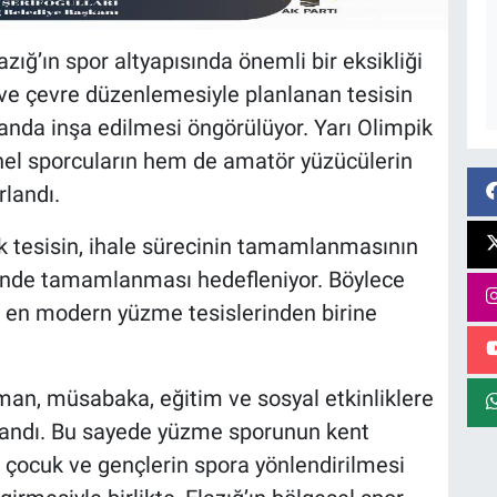
zığ’ın spor altyapısında önemli bir eksikliği
ve çevre düzenlemesiyle planlanan tesisin
landa inşa edilmesi öngörülüyor. Yarı Olimpik
nel sporcuların hem de amatör yüzücülerin
rlandı.
k tesisin, ihale sürecinin tamamlanmasının
inde tamamlanması hedefleniyor. Böylece
rin en modern yüzme tesislerinden birine
an, müsabaka, eğitim ve sosyal etkinliklere
nlandı. Bu sayede yüzme sporunun kent
 çocuk ve gençlerin spora yönlendirilmesi