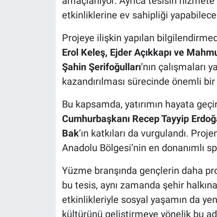
amaçlanıyor. Ayrıca tesisin hizmete g
etkinliklerine ev sahipliği yapabile
Projeye ilişkin yapılan bilgilendirme
Erol Keleş, Ejder Açıkkapı ve Mahmu
Şahin Şerifoğulları
’nın çalışmaları y
kazandırılması sürecinde önemli bir ro
Bu kapsamda, yatırımın hayata geçi
Cumhurbaşkanı Recep Tayyip Erdoğ
Bak
’ın katkıları da vurgulandı. Pro
Anadolu Bölgesi’nin en donanımlı spo
Yüzme branşında gençlerin daha pro
bu tesis, aynı zamanda şehir halkına
etkinlikleriyle sosyal yaşamın da yen
kültürünü geliştirmeye yönelik bu a