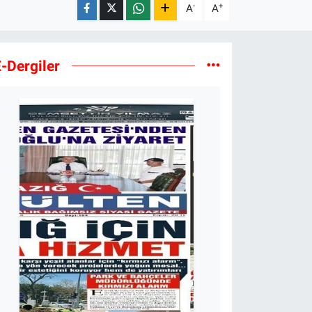
-
+
A
A
-Dergiler