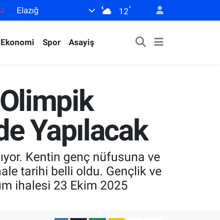
°
Elazığ
02
12
19
Ekonomi
Spor
Asayiş
18
19
0
ı Olimpik
82
de Yapılacak
anıyor. Kentin genç nüfusuna ve
e tarihi belli oldu. Gençlik ve
ım ihalesi 23 Ekim 2025