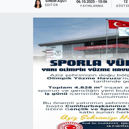
SINEM AŞÜT
06.10.2025 - 10:06
12
EDITÖR
YAYINLANMA
GÖSTE
Sağlıklı Yaşam
Siyaset
Spor
Yaşam