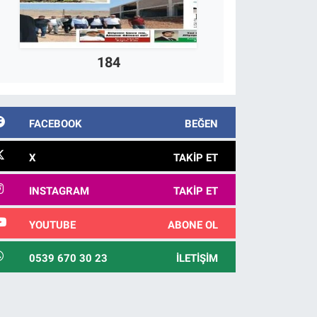
184
FACEBOOK
BEĞEN
X
TAKIP ET
INSTAGRAM
TAKIP ET
YOUTUBE
ABONE OL
0539 670 30 23
İLETIŞIM