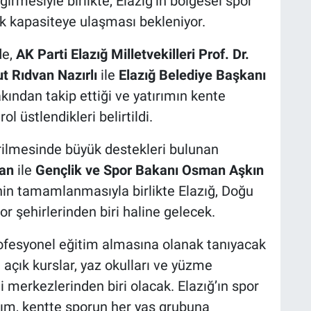
irmesiyle birlikte, Elazığ’ın bölgesel spor
cek kapasiteye ulaşması bekleniyor.
de,
AK Parti Elazığ Milletvekilleri Prof. Dr.
t Rıdvan Nazırlı
ile
Elazığ Belediye Başkanı
akından takip ettiği ve yatırımın kente
l üstlendikleri belirtildi.
rilmesinde büyük destekleri bulunan
an
ile
Gençlik ve Spor Bakanı Osman Aşkın
jenin tamamlanmasıyla birlikte Elazığ, Doğu
r şehirlerinden biri haline gelecek.
fesyonel eğitim almasına olanak tanıyacak
 açık kurslar, yaz okulları ve yüzme
i merkezlerinden biri olacak. Elazığ’ın spor
dım, kentte sporun her yaş grubuna