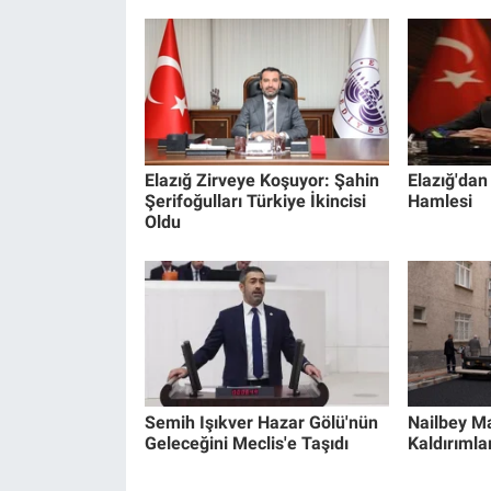
Elazığ Zirveye Koşuyor: Şahin
Elazığ'dan 
Şerifoğulları Türkiye İkincisi
Hamlesi
Oldu
Semih Işıkver Hazar Gölü'nün
Nailbey Ma
Geleceğini Meclis'e Taşıdı
Kaldırımla