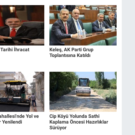
Tarihi İhracat
Keleş, AK Parti Grup
Toplantısına Katıldı
hallesi'nde Yol ve
Cip Köyü Yolunda Sathi
r Yenilendi
Kaplama Öncesi Hazırlıklar
Sürüyor