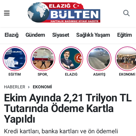
Asayiş
Nöbetçi Eczaneler
Elazığ
Gündem
Siyaset
Sağlıklı Yaşam
Eğitim
Bilim-Teknoloji
Hava Durumu
Eğitim
Namaz Vakitleri
Ekonomi
Trafik Durumu
EĞITIM
SPOR,
ELAZIĞ
ASAYIŞ
EKONOMI
Elazığ
Süper Lig Puan Durumu ve Fikstür
HABERLER
EKONOMI
Ekim Ayında 2,21 Trilyon TL
Gündem
Tüm Manşetler
Tutarında Ödeme Kartla
Yapıldı
Kültür-Sanat
Son Dakika Haberleri
Kredi kartları, banka kartları ve ön ödemeli
Sağlık
Haber Arşivi