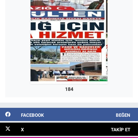
184
FACEBOOK
BEĞEN
X
TAKIP ET