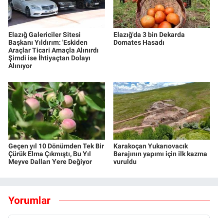
Elazığ Galericiler Sitesi
Elazığ'da 3 bin Dekarda
Başkanı Yıldırım: 'Eskiden
Domates Hasadı
Araçlar Ticari Amaçla Alınırdı
Şimdi ise İhtiyaçtan Dolayı
Alınıyor
Geçen yıl 10 Dönümden Tek Bir
Karakoçan Yukarıovacık
Çürük Elma Çıkmıştı, Bu Yıl
Barajının yapımı için ilk kazma
Meyve Dalları Yere Değiyor
vuruldu
Yorumlar