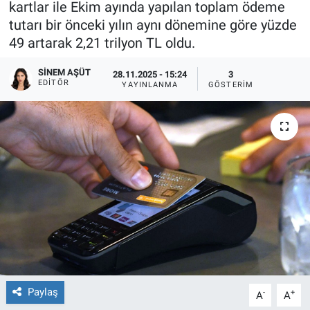
kartlar ile Ekim ayında yapılan toplam ödeme
tutarı bir önceki yılın aynı dönemine göre yüzde
Sağlıklı Yaşam
49 artarak 2,21 trilyon TL oldu.
Siyaset
SINEM AŞÜT
28.11.2025 - 15:24
3
EDITÖR
YAYINLANMA
GÖSTERIM
Spor
Yaşam
Paylaş
-
+
A
A