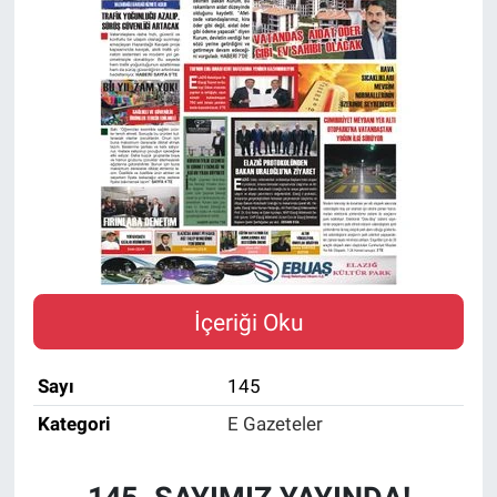
Sağlıklı Yaşam
Siyaset
Spor
Yaşam
İçeriği Oku
Sayı
145
Kategori
E Gazeteler