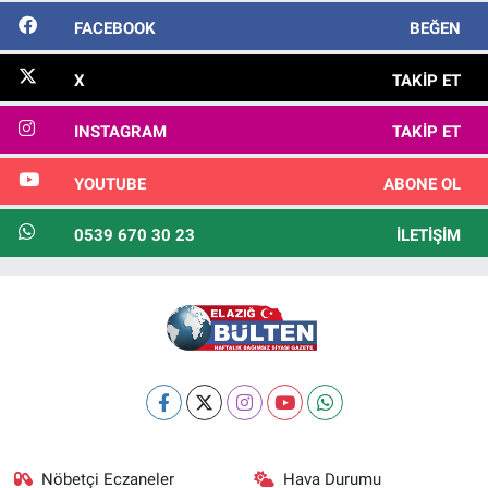
FACEBOOK
BEĞEN
X
TAKIP ET
INSTAGRAM
TAKIP ET
YOUTUBE
ABONE OL
0539 670 30 23
İLETIŞIM
Nöbetçi Eczaneler
Hava Durumu