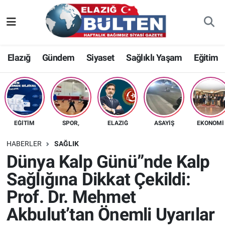
Asayiş
Nöbetçi Eczaneler
Elazığ
Gündem
Siyaset
Sağlıklı Yaşam
Eğitim
Bilim-Teknoloji
Hava Durumu
Eğitim
Namaz Vakitleri
Ekonomi
Trafik Durumu
EĞITIM
SPOR,
ELAZIĞ
ASAYIŞ
EKONOMI
Elazığ
Süper Lig Puan Durumu ve Fikstür
HABERLER
SAĞLIK
Dünya Kalp Günü”nde Kalp
Gündem
Tüm Manşetler
Sağlığına Dikkat Çekildi:
Prof. Dr. Mehmet
Kültür-Sanat
Son Dakika Haberleri
Akbulut’tan Önemli Uyarılar
Sağlık
Haber Arşivi