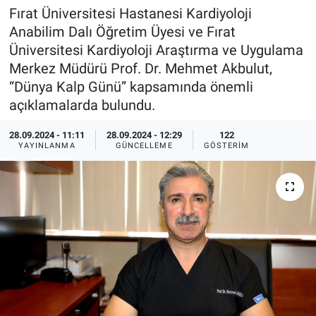
Fırat Üniversitesi Hastanesi Kardiyoloji
Sağlıklı Yaşam
Anabilim Dalı Öğretim Üyesi ve Fırat
Üniversitesi Kardiyoloji Araştırma ve Uygulama
Siyaset
Merkez Müdürü Prof. Dr. Mehmet Akbulut,
“Dünya Kalp Günü” kapsamında önemli
Spor
açıklamalarda bulundu.
Yaşam
28.09.2024 - 11:11
28.09.2024 - 12:29
122
YAYINLANMA
GÜNCELLEME
GÖSTERIM