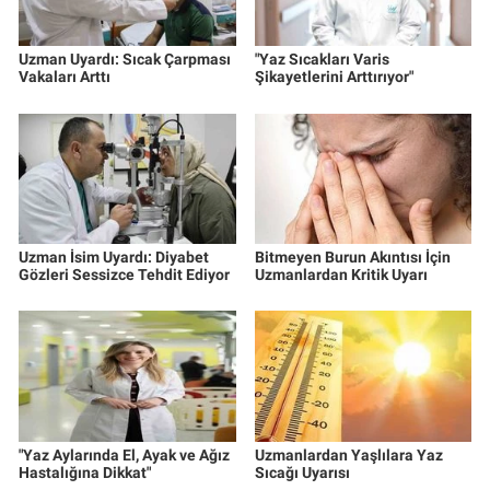
Uzman Uyardı: Sıcak Çarpması
"Yaz Sıcakları Varis
Vakaları Arttı
Şikayetlerini Arttırıyor"
Uzman İsim Uyardı: Diyabet
Bitmeyen Burun Akıntısı İçin
Gözleri Sessizce Tehdit Ediyor
Uzmanlardan Kritik Uyarı
"Yaz Aylarında El, Ayak ve Ağız
Uzmanlardan Yaşlılara Yaz
Hastalığına Dikkat"
Sıcağı Uyarısı