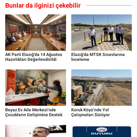
Bunlar da ilginizi çekebilir
AK Parti Elazığ’da 14 Ağustos
Elazığ’da MTSK Sınavlarına
Hazırlıkları Değerlendirildi
İnceleme
Beyaz Ev Aile Merkezi’nde
Koruk Köyü’nde Yol
Çocukların Gelişimine Destek
Çalışmaları Sürüyor