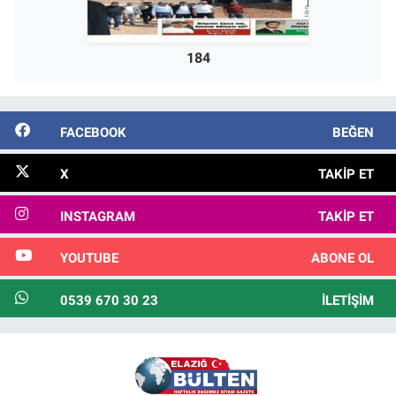
184
FACEBOOK
BEĞEN
X
TAKIP ET
INSTAGRAM
TAKIP ET
YOUTUBE
ABONE OL
0539 670 30 23
İLETIŞIM