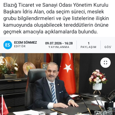
Elazığ Ticaret ve Sanayi Odası Yönetim Kurulu
Sağlıklı Yaşam
Başkanı İdris Alan, oda seçim süreci, meslek
grubu bilgilendirmeleri ve üye listelerine ilişkin
Siyaset
kamuoyunda oluşabilecek tereddütlerin önüne
geçmek amacıyla açıklamalarda bulundu.
Spor
ECEM SÖNMEZ
09.07.2026 - 16:28
1
5
EDITÖR
YAYINLANMA
PAYLAŞIM
GÖSTE
Yaşam