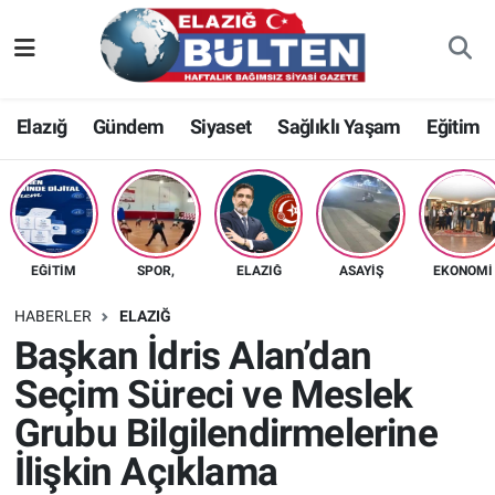
Asayiş
Nöbetçi Eczaneler
Elazığ
Gündem
Siyaset
Sağlıklı Yaşam
Eğitim
Bilim-Teknoloji
Hava Durumu
Eğitim
Namaz Vakitleri
Ekonomi
Trafik Durumu
EĞITIM
SPOR,
ELAZIĞ
ASAYIŞ
EKONOMI
Elazığ
Süper Lig Puan Durumu ve Fikstür
HABERLER
ELAZIĞ
Başkan İdris Alan’dan
Gündem
Tüm Manşetler
Seçim Süreci ve Meslek
Grubu Bilgilendirmelerine
Kültür-Sanat
Son Dakika Haberleri
İlişkin Açıklama
Sağlık
Haber Arşivi