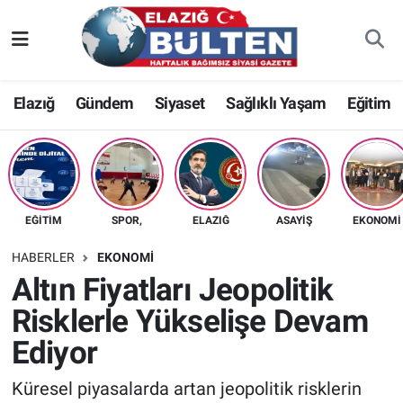
Asayiş
Nöbetçi Eczaneler
Elazığ
Gündem
Siyaset
Sağlıklı Yaşam
Eğitim
Bilim-Teknoloji
Hava Durumu
Eğitim
Namaz Vakitleri
Ekonomi
Trafik Durumu
EĞITIM
SPOR,
ELAZIĞ
ASAYIŞ
EKONOMI
Elazığ
Süper Lig Puan Durumu ve Fikstür
HABERLER
EKONOMI
Altın Fiyatları Jeopolitik
Gündem
Tüm Manşetler
Risklerle Yükselişe Devam
Ediyor
Kültür-Sanat
Son Dakika Haberleri
Küresel piyasalarda artan jeopolitik risklerin
Sağlık
Haber Arşivi