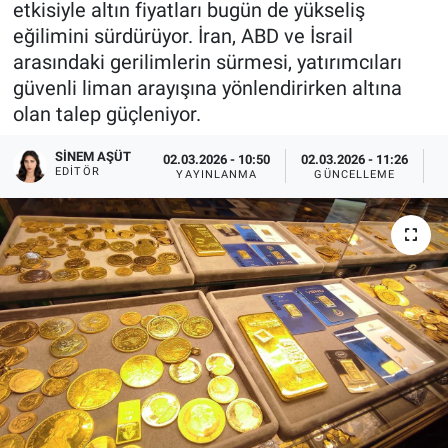
etkisiyle altın fiyatları bugün de yükseliş
eğilimini sürdürüyor. İran, ABD ve İsrail
Sağlıklı Yaşam
arasındaki gerilimlerin sürmesi, yatırımcıları
güvenli liman arayışına yönlendirirken altına
Siyaset
olan talep güçleniyor.
Spor
SINEM AŞÜT
02.03.2026 - 10:50
02.03.2026 - 11:26
EDITÖR
YAYINLANMA
GÜNCELLEME
G
Yaşam