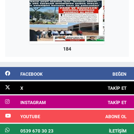
184
FACEBOOK
BEĞEN
X
TAKIP ET
INSTAGRAM
TAKIP ET
YOUTUBE
ABONE OL
0539 670 30 23
İLETIŞIM