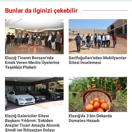
Bunlar da ilginizi çekebilir
Elazığ Ticaret Borsası'nda
Şerifoğulları'ndan Mobilyacılar
Emek Veren Meclis Üyelerine
Sitesi İncelemesi
Teşekkür Plaketi
Elazığ Galericiler Sitesi
Elazığ'da 3 bin Dekarda
Başkanı Yıldırım: 'Eskiden
Domates Hasadı
Araçlar Ticari Amaçla Alınırdı
Şimdi ise İhtiyaçtan Dolayı